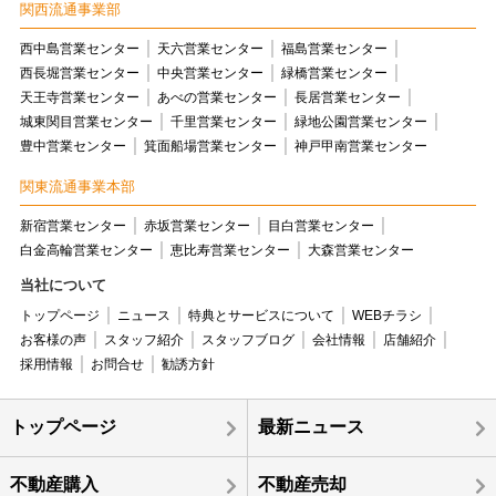
関西流通事業部
西中島営業センター
天六営業センター
福島営業センター
西長堀営業センター
中央営業センター
緑橋営業センター
天王寺営業センター
あべの営業センター
長居営業センター
城東関目営業センター
千里営業センター
緑地公園営業センター
豊中営業センター
箕面船場営業センター
神戸甲南営業センター
関東流通事業本部
新宿営業センター
赤坂営業センター
目白営業センター
白金高輪営業センター
恵比寿営業センター
大森営業センター
当社について
トップページ
ニュース
特典とサービスについて
WEBチラシ
お客様の声
スタッフ紹介
スタッフブログ
会社情報
店舗紹介
採用情報
お問合せ
勧誘方針
トップページ
最新ニュース
不動産購入
不動産売却