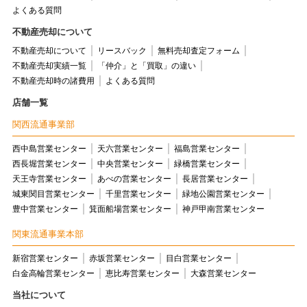
よくある質問
不動産売却について
不動産売却について
リースバック
無料売却査定フォーム
不動産売却実績一覧
「仲介」と「買取」の違い
不動産売却時の諸費用
よくある質問
店舗一覧
関西流通事業部
西中島営業センター
天六営業センター
福島営業センター
西長堀営業センター
中央営業センター
緑橋営業センター
天王寺営業センター
あべの営業センター
長居営業センター
城東関目営業センター
千里営業センター
緑地公園営業センター
豊中営業センター
箕面船場営業センター
神戸甲南営業センター
関東流通事業本部
新宿営業センター
赤坂営業センター
目白営業センター
白金高輪営業センター
恵比寿営業センター
大森営業センター
当社について