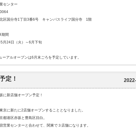
業センター
0064
区国分寺1丁目3番6号 キャンパスライフ国分寺 1階
事期間
年5月24日（火）～6月下旬
ーアルオープンは6月末ごろを予定しています。
予定！
2022
坂に新店舗オープン予定！
東京に新たに2店舗オープンすることとなりました。
京都港区赤坂と豊島区目白。
宿営業センターと合わせて、関東で３店舗になります。