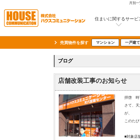
月別一
住まいに関するサービ
売買物件を探す
マンション
一戸建て
ブログ
店舗改装工事のお知らせ
拝啓 時
さて、天
が、
このたび
■対象店