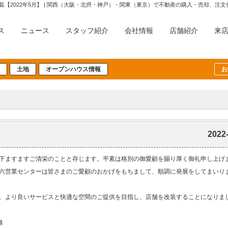
覧【2022年5月】 | 関西（大阪・北摂・神戸）・関東（東京）で不動産の購入・売却、
ス
ニュース
スタッフ紹介
会社情報
店舗紹介
来
土地
オープンハウス情報
お
2022
下ますますご清栄のことと存じます。平素は格別の御愛顧を賜り厚く御礼申し上げ
六営業センターは皆さまのご愛顧のおかげをもちまして、順調に発展をしてまいり
、より良いサービスと快適な空間のご提供を目指し、店舗を改装することになりま
舗