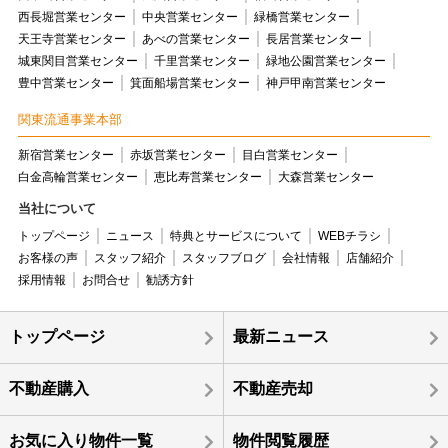
西長堀営業センター
中央営業センター
緑橋営業センター
天王寺営業センター
あべの営業センター
長居営業センター
城東関目営業センター
千里営業センター
緑地公園営業センター
豊中営業センター
箕面船場営業センター
神戸甲南営業センター
関東流通事業本部
新宿営業センター
赤坂営業センター
目白営業センター
白金高輪営業センター
恵比寿営業センター
大森営業センター
当社について
トップページ
ニュース
特典とサービスについて
WEBチラシ
お客様の声
スタッフ紹介
スタッフブログ
会社情報
店舗紹介
採用情報
お問合せ
勧誘方針
トップページ
最新ニュース
不動産購入
不動産売却
お気に入り物件一覧
物件閲覧履歴