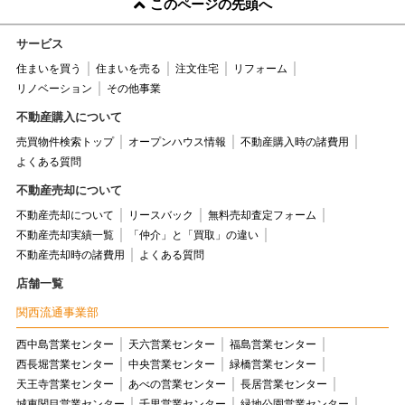
このページの先頭へ
サービス
住まいを買う
住まいを売る
注文住宅
リフォーム
リノベーション
その他事業
不動産購入について
売買物件検索トップ
オープンハウス情報
不動産購入時の諸費用
よくある質問
不動産売却について
不動産売却について
リースバック
無料売却査定フォーム
不動産売却実績一覧
「仲介」と「買取」の違い
不動産売却時の諸費用
よくある質問
店舗一覧
関西流通事業部
西中島営業センター
天六営業センター
福島営業センター
西長堀営業センター
中央営業センター
緑橋営業センター
天王寺営業センター
あべの営業センター
長居営業センター
城東関目営業センター
千里営業センター
緑地公園営業センター