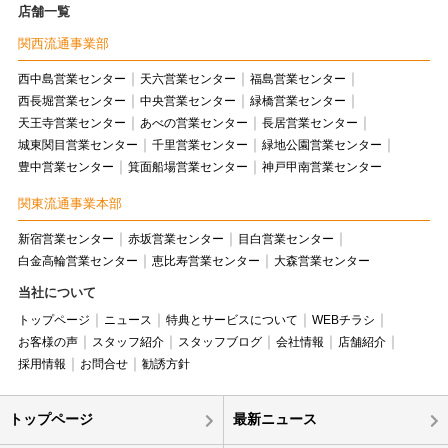
店舗一覧
関西流通事業部
西中島営業センター
天六営業センター
福島営業センター
西長堀営業センター
中央営業センター
緑橋営業センター
天王寺営業センター
あべの営業センター
長居営業センター
城東関目営業センター
千里営業センター
緑地公園営業センター
豊中営業センター
箕面船場営業センター
神戸甲南営業センター
関東流通事業本部
新宿営業センター
赤坂営業センター
目白営業センター
白金高輪営業センター
恵比寿営業センター
大森営業センター
当社について
トップページ
ニュース
特典とサービスについて
WEBチラシ
お客様の声
スタッフ紹介
スタッフブログ
会社情報
店舗紹介
採用情報
お問合せ
勧誘方針
トップページ
最新ニュース