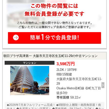
朝日プラザ高津第一 大阪市天王寺区生玉町11-29の中古マンション
マンション
3,598万円
2LDK / 1979年
8階/15階建
大阪府大阪市天王寺区生玉町11-
29
Osaka Metro谷町線 谷町九丁目
徒歩3分
専有面積
59.22㎡
◆2026年7月末フルリフォーム完成！ ◆8階部分上層階！南西角部屋！南
向き！ ◆各居室エアコン設置可！ ◆専有面積：59.22m2・2LDK！ ◆キッ