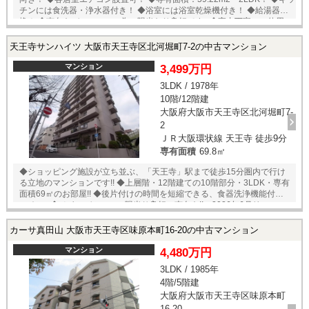
チンには食洗器・浄水器付き！ ◆浴室には浴室乾燥機付き！ ◆給湯器交
換！ ◆南向きバルコニーの為、陽当たり良好です♪ ◆室内丁寧にご使用い
ただいております♪ ◎立地のポイント ◆大阪メトロ谷町線・千日前線【谷
町九丁目】徒歩3分 ◆肉のハナマサPLUS ：徒歩3分 ◆ライフ空堀店：徒
天王寺サンハイツ 大阪市天王寺区北河堀町7-2の中古マンション
歩6分 ◆デイリーカナートイズミヤ：徒歩7分 ◆近鉄百貨店上本町店：徒
歩9分 ◆上本町UFURA：徒歩10分 【リフォーム内容】 ◎システムキッチ
マンション
3,499万円
ン・ユニットバス・洗面化粧台・トイレ新調 ◎フローリング・クロス・
3LDK / 1978年
クッションフロア張替 ◎建具新調・給湯器新調 ◎ハウスクリーニング他
10階/12階建
◎当社ではネットで他社様が広告している物件も同時に紹介・案内可能
です。 併せて内覧を希望される際は、物件名を担当者までお申し付け下
大阪府大阪市天王寺区北河堀町7-
さい。
2
ＪＲ大阪環状線 天王寺 徒歩9分
専有面積
69.8㎡
◆ショッピング施設が立ち並ぶ、「天王寺」駅まで徒歩15分圏内で行け
る立地のマンションです!! ◆上層階・12階建ての10階部分・3LDK・専有
面積69㎡のお部屋!! ◆後片付けの時間を短縮できる、食器洗浄機能付きキ
ッチン♪ ◆メインバルコニー陽当り良好の南向き!! ◆2026年6月リフォー
ム完了予定！ 【リフォーム内容】◎キッチン・浴室・洗面化粧台・トイ
レ・建具 新調 ◎クロス・フローリング張替 ◎ハウスクリーニング等 ☆只
カーサ真田山 大阪市天王寺区味原本町16-20の中古マンション
今リフォーム中の為、内覧ご希望のお客様は事前にご連絡くださいませ
☆ ◎当社ではネットで他社様が広告している物件も同時に紹介・案内可
マンション
4,480万円
能です。 併せて内覧を希望される際は、物件名を担当者までお申し付け
3LDK / 1985年
下さい。
4階/5階建
大阪府大阪市天王寺区味原本町
16-20