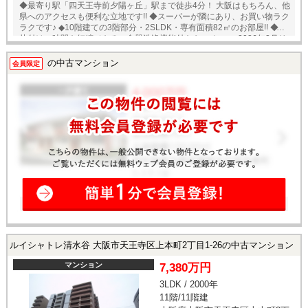
◆最寄り駅「四天王寺前夕陽ヶ丘」駅まで徒歩4分！ 大阪はもちろん、他
県へのアクセスも便利な立地です!! ◆スーパーが隣にあり、お買い物ラク
ラクです♪ ◆10階建ての3階部分・2SLDK・専有面積82㎡のお部屋!! ◆後
片付けの時間を短縮できる、食器洗浄機能付きキッチン♪ ◆2026年2月リ
フォーム済！ 【リフォーム内容】◎キッチン・浴室・洗面化粧台・給湯
器・トイレ新調 ◎クロス・フローリング張替 ★即日内覧可能物件！お好
の中古マンション
会員限定
きな日時でご内覧可能！★ 当店までお電話いただくか、もしくは24時間
対応可能「内覧予約・お問い合わせ」フォームよりお問い合わせ下さ
い！ ◎当社ではネットで他社様が広告している物件も同時に紹介・案内
可能です。 併せて内覧を希望される際は、物件名を担当者までお申し付
け下さい。
ルイシャトレ清水谷 大阪市天王寺区上本町2丁目1-26の中古マンション
マンション
7,380万円
3LDK / 2000年
11階/11階建