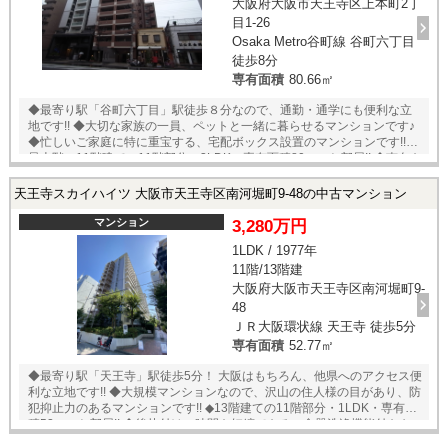
大阪府大阪市天王寺区上本町2丁
目1-26
Osaka Metro谷町線 谷町六丁目
徒歩8分
専有面積
80.66㎡
◆最寄り駅「谷町六丁目」駅徒歩８分なので、通勤・通学にも便利な立
地です!! ◆大切な家族の一員、ペットと一緒に暮らせるマンションです♪
◆忙しいご家庭に特に重宝する、宅配ボックス設置のマンションです!! ◆
最上階・11階建ての11階部分・3LDK・専有面積80㎡のお部屋!! ◆南向き
バルコニーの為、陽当たり良好です♪ ◆2025年1月リフォーム済！ 【リフ
ォーム内容】◎浴室・キッチン・洗面化粧台・トイレ新調 ◎クロス・フ
天王寺スカイハイツ 大阪市天王寺区南河堀町9-48の中古マンション
ローリング張替 ◎ハウスクリーニング等 ★即日内覧可能物件！お好きな
日時でご内覧可能！★ 当店までお電話いただくか、もしくは24時間対応
マンション
3,280万円
可能「内覧予約・お問い合わせ」フォームよりお問い合わせ下さい！ ◎
1LDK / 1977年
当社ではネットで他社様が広告している物件も同時に紹介・案内可能で
11階/13階建
す。 併せて内覧を希望される際は、物件名を担当者までお申し付け下さ
い。
大阪府大阪市天王寺区南河堀町9-
48
ＪＲ大阪環状線 天王寺 徒歩5分
専有面積
52.77㎡
◆最寄り駅「天王寺」駅徒歩5分！ 大阪はもちろん、他県へのアクセス便
利な立地です!! ◆大規模マンションなので、沢山の住人様の目があり、防
犯抑止力のあるマンションです!! ◆13階建ての11階部分・1LDK・専有面
積52㎡のお部屋!! ◆後片付けの時間を短縮できる、食器洗浄機能付きキッ
チン♪ ◆南向きバルコニーの為、陽当り良好です♪ ◆2026年4月リフォー