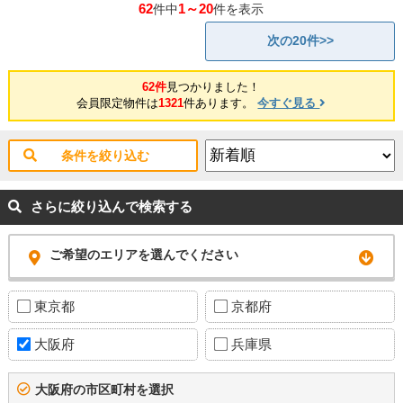
62
1～20
ム済み！ 【リフォーム内容】◎キッチン・浴室・洗面化粧台・トイレ・
件中
件を表示
給湯器・洗濯パン新調 ◎クロス・フローリング張替 ★即日内覧可能物
件！お好きな日時でご内覧可能！★ 当店までお電話いただくか、もしく
次の20件>>
は24時間対応可能「内覧予約・お問い合わせ」フォームよりお問い合わ
せ下さい！ ◎当社ではネットで他社様が広告している物件も同時に紹
介・案内可能です。 併せて内覧を希望される際は、物件名を担当者まで
62件
見つかりました！
お申し付け下さい。
会員限定物件は
1321
件あります。
今すぐ見る
条件を絞り込む
さらに絞り込んで検索する
ご希望のエリアを選んでください
東京都
京都府
大阪府
兵庫県
大阪府の市区町村を選択