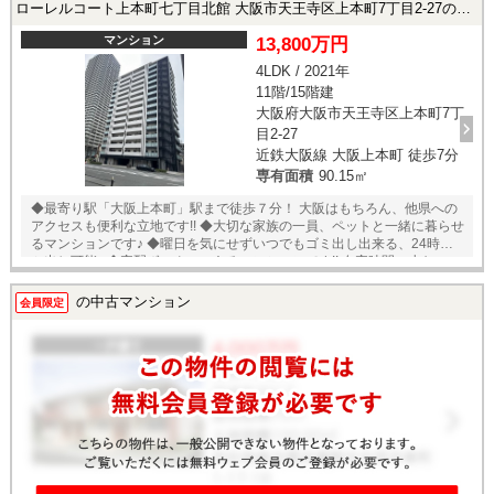
ローレルコート上本町七丁目北館 大阪市天王寺区上本町7丁目2-27の中古マンション
マンション
13,800万円
4LDK / 2021年
11階/15階建
大阪府大阪市天王寺区上本町7丁
目2-27
近鉄大阪線 大阪上本町 徒歩7分
専有面積
90.15㎡
◆最寄り駅「大阪上本町」駅まで徒歩７分！ 大阪はもちろん、他県への
アクセスも便利な立地です!! ◆大切な家族の一員、ペットと一緒に暮らせ
るマンションです♪ ◆曜日を気にせずいつでもゴミ出し出来る、24時間ゴ
ミ出し可能♪ ◆宅配ボックスのあるマンションです!! 在宅時間の少ない、
忙しいご家庭に特に嬉しい設備です♪ ◆15階建ての11階部分・4LDK・専
有面積90㎡のお部屋!! ◆後片付けの時間を短縮できる、食器洗浄機能付き
の中古マンション
会員限定
キッチン♪ ◆リビングに床暖房あり!! 足元からポカポカ、暖をとっている
ペットの姿に癒されます♪ ◆南東角部屋!! ◆バスタイムの時間が楽しくな
る、浴室TVつき♪ ☆只今 売主様お住まいの為、内覧ご希望のお客様は事
前にご連絡下さいませ☆ ◎当社ではネットで他社様が広告している物件
も同時に紹介・案内可能です。 併せて内覧を希望される際は、物件名を
担当者までお申し付け下さい。