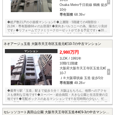
Osaka Metro千日前線 鶴橋 徒歩
10分
専有面積
68.39㎡
◆総戸数21戸の小規模マンション!! ◆上層階・5階建ての4階部分・
2LDK・専有面積68㎡のお部屋!! ◆東向きバルコニーの為、陽当たり良好
です♪ ◆リフォームでファミリークローゼットができる予定です♪ ◆2026
年8月リフォーム完了予定!! 【リフォーム内容】◎浴室・洗面化粧台・ト
イレ新調 ◎洗面室クロス張替 ☆只今リフォーム中の為、内覧ご希望のお
客様は事前にご連絡くださいませ☆ ◎当社ではネットで他社様が広告し
ネオアージュ玉造 大阪市天王寺区玉造元町10-7の中古マンション
ている物件も同時に紹介・案内可能です。 併せて内覧を希望される際
は、物件名を担当者までお申し付け下さい。
マンション
2,980万円
1LDK / 1991年
10階/11階建
大阪府大阪市天王寺区玉造元町
10-7
ＪＲ大阪環状線 玉造 徒歩5分
専有面積
49.28㎡
◆最寄り駅「玉造」駅まで徒歩５分！ 大阪はもちろん、他県へのアクセ
スも便利な立地です!! ◆スーパー・総合病院・大きな公園と生活至便の立
地です!! ◆宅配ボックスのあるマンションです!! 在宅時間の少ない、忙し
いご家庭に特に嬉しい設備です♪ ◆11階建ての10階11階部分・1LDK・専
有面積49㎡のお部屋!! ◆メゾネットタイプのお部屋!! 戸建てのように階段
があるお部屋です♪ ◆2026年5月リフォーム済!! 【リフォーム内容】◎キ
セレッソコート真田山公園 大阪市天王寺区玉造本町9-3の中古マンション