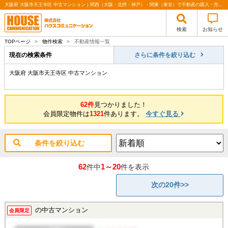
大阪府 大阪市天王寺区 中古マンション｜関西（大阪・北摂・神戸）・関東（東京）で不動産の購入・売却、注文住宅、リノベーションの事なら株式会社ハウスコミュニケーション
検索
お知らせ
TOPページ
>
物件検索
>
不動産情報一覧
現在の検索条件
さらに条件を絞り込む
大阪府 大阪市天王寺区 中古マンション
62件
見つかりました！
会員限定物件は
1321
件あります。
今すぐ見る
条件を絞り込む
62
1～20
件中
件を表示
次の20件>>
の中古マンション
会員限定