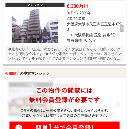
ッチン・シャワールーム・洗面化粧台・トイレ・エアコン1台 新調 ◎ク
ロス・フローリング・フロアタイル張替 ★即日内覧可能物件！お好きな
マンション
6,380万円
日時でご内覧可能！★ 当店までお電話いただくか、もしくは24時間対応
3LDK / 2000年
可能「内覧予約・お問い合わせ」フォームよりお問い合わせ下さい！ ◎
7階/11階建
当社ではネットで他社様が広告している物件も同時に紹介・案内可能で
す。 併せて内覧を希望される際は、物件名を担当者までお申し付け下さ
大阪府大阪市天王寺区玉造本町9-
い。
3
ＪＲ大阪環状線 玉造 徒歩5分
専有面積
70.46㎡
◆最寄り駅「JR玉造」駅まで徒歩５分！ 大阪はもちろん、他県へのアク
セスも便利な立地です!! ◆大切な家族の一員、ペットと一緒に暮らせるマ
ンションです♪ ◆宅配ボックスのあるマンションです!! 在宅時間の少な
い、忙しいご家庭に特に嬉しい設備です♪ ◆11階建ての7階部分・
3LDK・専有面積70㎡のお部屋!! ◆東向きバルコニーの為、朝から陽当り
良好です♪ ◆浴室に窓があり、いつでも換気できます♪ ☆只今 売主様お住
の中古マンション
会員限定
まいの為、内覧ご希望のお客様は事前にご連絡下さいませ☆ ◎当社では
ネットで他社様が広告している物件も同時に紹介・案内可能です。 併せ
て内覧を希望される際は、物件名を担当者までお申し付け下さい。