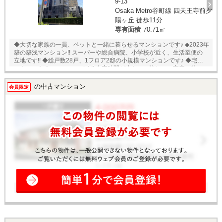
9-13
Osaka Metro谷町線 四天王寺前夕
陽ヶ丘 徒歩11分
専有面積
70.71㎡
◆大切な家族の一員、ペットと一緒に暮らせるマンションです♪ ◆2023年
築の築浅マンション!! スーパーや総合病院、小学校が近く、生活至便の
立地です!! ◆総戸数28戸、1フロア2邸の小規模マンションです♪ ◆宅配ボ
ックスのあるマンションです!! 在宅時間が少ない、忙しいご家庭に特に
嬉しい設備です♪ ◆15階建ての9階部分・2LDK・専有面積70㎡のお部屋!!
◆後片付けの時間を短縮できる、食器洗浄機能付きキッチン♪ ◆全戸南向
の中古マンション
会員限定
き！ ◆お洋服好きの方にオススメ、ウォークインクローゼットがありま
す!! ◆2026年6月リフォーム済！ 【リフォーム内容】◎キッチン・浴室・
洗面化粧台・トイレ新調 ◎一部クロス・フローリング張替 等 ★即日内覧
可能物件！お好きな日時でご内覧可能！★ 当店までお電話いただくか、
もしくは24時間対応可能「内覧予約・お問い合わせ」フォームよりお問
い合わせ下さい！ ◎当社ではネットで他社様が広告している物件も同時
に紹介・案内可能です。 併せて内覧を希望される際は、物件名を担当者
までお申し付け下さい。