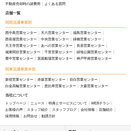
不動産売却時の諸費用
よくある質問
店舗一覧
関西流通事業部
西中島営業センター
天六営業センター
福島営業センター
西長堀営業センター
中央営業センター
緑橋営業センター
天王寺営業センター
あべの営業センター
長居営業センター
城東関目営業センター
千里営業センター
緑地公園営業センター
豊中営業センター
箕面船場営業センター
神戸甲南営業センター
関東流通事業本部
新宿営業センター
赤坂営業センター
目白営業センター
白金高輪営業センター
恵比寿営業センター
大森営業センター
当社について
トップページ
ニュース
特典とサービスについて
WEBチラシ
お客様の声
スタッフ紹介
スタッフブログ
会社情報
店舗紹介
採用情報
お問合せ
勧誘方針