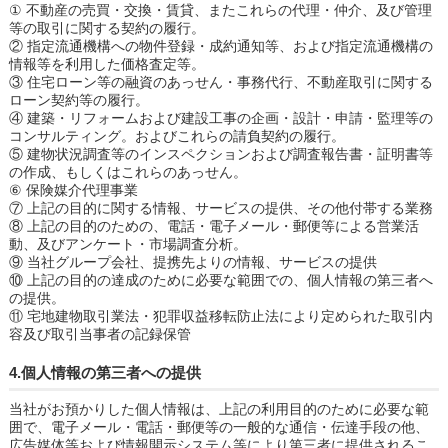
① 不動産の売買・交換・賃貸、またこれらの代理・仲介、及び管理
等の取引に関する契約の履行。
② 指定流通機構への物件登録・成約通知等、および指定流通機構の
情報等を利用した価格査定等。
③ 住宅ローン等の融資のあっせん・事務代行、不動産取引に関する
ローン契約等の履行。
④ 建築・リフォームおよび建設工事の企画・設計・申請・監理等の
コンサルティング。およびこれらの請負契約の履行。
⑤ 建物状況調査等のインスペクションおよび調査報告書・証明書等
の作成、もしくはこれらのあっせん。
⑥ 保険媒介代理事業
⑦ 上記の目的に関する情報、サービスの提供、その他付帯する業務
⑧ 上記の目的のための、電話・電子メール・郵便等による営業活
動、及びアンケート・市場調査分析。
⑨ 当社グループ会社、提携先よりの情報、サービスの提供
⑩ 上記の目的の達成のために必要な範囲での、個人情報の第三者へ
の提供。
⑪ 宅地建物取引業法・犯罪収益移転防止法により定められた取引内
容及び取引当事者の記録保管
4.個人情報の第三者への提供
当社がお預かりした個人情報は、上記の利用目的のために必要な範
囲で、電子メール・電話・郵便等の一般的な通信・伝達手段の他、
広告媒体等および情報開示システム等により第三者に提供されるこ