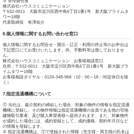
③ 管理責任者
株式会社ハウスコミュニケーション
〒532-0011 大阪市淀川区西中島6丁目1番1号 新大阪プライムタ
ワー18階
代表取締役 有澤佑介
6.個人情報に関するお問い合わせ窓口
個人情報に関するお問合せ・開示・訂正・利用の停止等のお申出は
下記窓口にてお受けいたします。尚、手数料等は徴しておりませ
ん。
株式会社ハウスコミュニケーション お客様相談窓口
住所：〒532-0011 大阪市淀川区西中島6丁目1番1号 新大阪プラ
イムタワー18階
お客様相談ダイヤル：0120-348-968（10：00～18：00定休日を除
く）
7.指定流通機構について
① 当社は、媒介契約の締結した場合、対象の物件の情報を指定流通
機構に登録し、その物件情報は指定流通機構の会員である他の宅地
建物取引業者、及び購入希望者様へ提供されます。また、対象物件
が成約した場合には、成約登録として、成約価格、契約年月日など
の情報を登録します。
② 指定流通機構は、①で登録された情報（売主様・買主様の氏名は