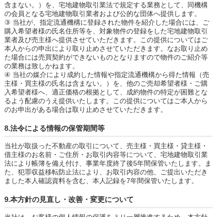
含まない。）を、宅地建物取引業法で規定する業務として、同機構
の会員となる宅地建物取引業者および公的な団体へ提供します。
③ 当社が、指定流通機構に登録された物件を紹介した場合には、ご
購入希望者様の氏名住所等を、対象物件の登録をした宅地建物取引
業者及び売主様へ提供させていただきます。この提供についてはご
本人からの申出により取り止めさせていただきます。なお取り止め
た場合には売買契約ができないものとなりますので物件のご紹介等
の業務は致しかねます。
④ 当社の媒介により成約した情報や指定流通機構から得た情報（売
主様・買主様の氏名は含まない。）を、他のご売却希望者様・ご購
入希望者様へ、適正価格の根拠として、成約物件の特定が困難とな
るよう配慮のうえ提供いたします。この提供についてはご本人から
のお申出がある場合は取り止めさせていただきます。
8.法令による情報の保管期間等
当社が取扱った不動産の取引について、売主様・買主様・貸主様・
借主様のお名前・ご住所・お取引内容等について、宅地建物取引業
法により帳簿を備え付け、事業年度終了後5年間保管いたします。ま
た、犯罪収益移転防止法により、お取引内容の他、ご提出いただき
ました本人確認資料を含む、本人記録を7年間保管いたします。
9.本方針の見直し・改善・変更について
当社は、お客様の個人情報の保護をより一層推進するため、本方針