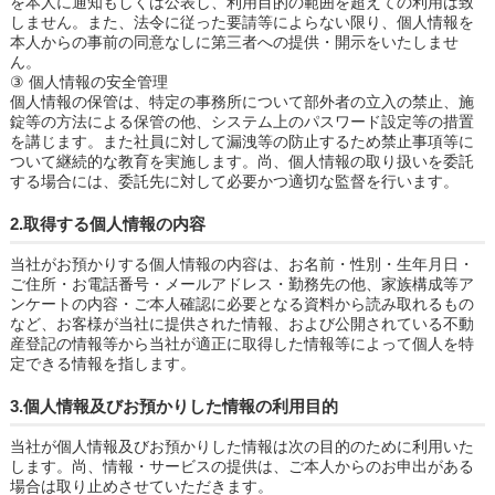
を本人に通知もしくは公表し、利用目的の範囲を超えての利用は致
しません。また、法令に従った要請等によらない限り、個人情報を
本人からの事前の同意なしに第三者への提供・開示をいたしませ
ん。
③ 個人情報の安全管理
個人情報の保管は、特定の事務所について部外者の立入の禁止、施
錠等の方法による保管の他、システム上のパスワード設定等の措置
を講じます。また社員に対して漏洩等の防止するため禁止事項等に
ついて継続的な教育を実施します。尚、個人情報の取り扱いを委託
する場合には、委託先に対して必要かつ適切な監督を行います。
2.取得する個人情報の内容
当社がお預かりする個人情報の内容は、お名前・性別・生年月日・
ご住所・お電話番号・メールアドレス・勤務先の他、家族構成等ア
ンケートの内容・ご本人確認に必要となる資料から読み取れるもの
など、お客様が当社に提供された情報、および公開されている不動
産登記の情報等から当社が適正に取得した情報等によって個人を特
定できる情報を指します。
3.個人情報及びお預かりした情報の利用目的
当社が個人情報及びお預かりした情報は次の目的のために利用いた
します。尚、情報・サービスの提供は、ご本人からのお申出がある
場合は取り止めさせていただきます。