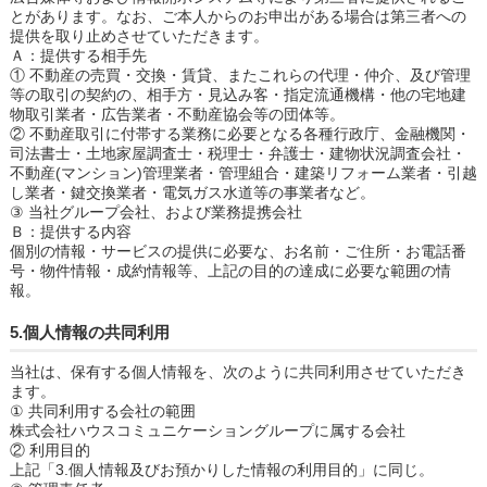
とがあります。なお、ご本人からのお申出がある場合は第三者への
提供を取り止めさせていただきます。
Ａ：提供する相手先
① 不動産の売買・交換・賃貸、またこれらの代理・仲介、及び管理
等の取引の契約の、相手方・見込み客・指定流通機構・他の宅地建
物取引業者・広告業者・不動産協会等の団体等。
② 不動産取引に付帯する業務に必要となる各種行政庁、金融機関・
司法書士・土地家屋調査士・税理士・弁護士・建物状況調査会社・
不動産(マンション)管理業者・管理組合・建築リフォーム業者・引越
し業者・鍵交換業者・電気ガス水道等の事業者など。
③ 当社グループ会社、および業務提携会社
Ｂ：提供する内容
個別の情報・サービスの提供に必要な、お名前・ご住所・お電話番
号・物件情報・成約情報等、上記の目的の達成に必要な範囲の情
報。
5.個人情報の共同利用
当社は、保有する個人情報を、次のように共同利用させていただき
ます。
① 共同利用する会社の範囲
株式会社ハウスコミュニケーショングループに属する会社
② 利用目的
上記「3.個人情報及びお預かりした情報の利用目的」に同じ。