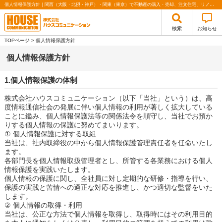
個人情報保護方針｜関西（大阪・北摂・神戸）・関東（東京）で不動産の購入・売却、注文住宅、リノベーションの事なら株式会社ハウスコミュニケーション
検索
お知らせ
TOPページ
> 個人情報保護方針
個人情報保護方針
1.個人情報保護の体制
株式会社ハウスコミュニケーション（以下「当社」という）は、高
度情報通信社会の発展に伴い個人情報の利用が著しく拡大している
ことに鑑み、個人情報保護法等の関係法令を順守し、当社でお預か
りする個人情報の保護に努めてまいります。
① 個人情報保護に対する取組
当社は、社内取締役の中から個人情報保護管理責任者を任命いたし
ます。
各部門長を個人情報取扱管理者とし、所管する各業務における個人
情報保護を実践いたします。
個人情報の保護に関し、全社員に対し定期的な研修・指導を行い、
保護の実践と苦情への適正な対応を推進し、かつ適切な監督をいた
します。
② 個人情報の取得・利用
当社は、公正な方法で個人情報を取得し、取得時にはその利用目的