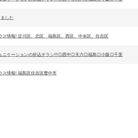
しました
ープンハウス情報! 淀川区、北区、福島区、西区、中央区、住吉区
ウスコミュニケーションの折込チラシ!!!◎西中◎天六◎福島◎小阪◎千里
ンハウス情報! 福島区住吉区豊中市