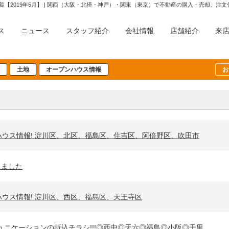
覧【2019年5月】 | 関西（大阪・北摂・神戸）・関東（東京）で不動産の購入・売却、
ス
ニュース
スタッフ紹介
会社情報
店舗紹介
来
土地
オープンハウス情報
お
ープンハウス情報! 淀川区、北区、福島区、住吉区、阿倍野区、吹田市
しました
プンハウス情報! 淀川区、西区、福島区、天王寺区
ウスコミュニケーションの折込チラシ!!!◎西中◎天六◎福島◎小阪◎千里