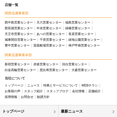
店舗一覧
関西流通事業部
西中島営業センター
天六営業センター
福島営業センター
西長堀営業センター
中央営業センター
緑橋営業センター
天王寺営業センター
あべの営業センター
長居営業センター
城東関目営業センター
千里営業センター
緑地公園営業センター
豊中営業センター
箕面船場営業センター
神戸甲南営業センター
関東流通事業本部
新宿営業センター
赤坂営業センター
目白営業センター
白金高輪営業センター
恵比寿営業センター
大森営業センター
当社について
トップページ
ニュース
特典とサービスについて
WEBチラシ
お客様の声
スタッフ紹介
スタッフブログ
会社情報
店舗紹介
採用情報
お問合せ
勧誘方針
トップページ
最新ニュース