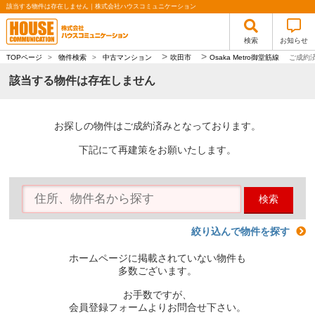
該当する物件は存在しません｜株式会社ハウスコミュニケーション
検索
お知らせ
>
>
TOPページ
>
物件検索
>
中古マンション
吹田市
Osaka Metro御堂筋線
ご成約
該当する物件は存在しません
お探しの物件はご成約済みとなっております。
下記にて再建策をお願いたします。
検索
絞り込んで物件を探す
ホームページに掲載されていない物件も
多数ございます。
お手数ですが、
会員登録フォームよりお問合せ下さい。